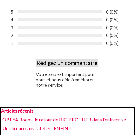
5
Nombre de vot
0
Pourcentage
(0%)
Vote :
4
Nombre de vot
0
Pourcentage
(0%)
Vote :
3
Nombre de vot
0
Pourcentage
(0%)
Vote :
2
Nombre de vot
0
Pourcentage
(0%)
Vote :
1
Nombre de vot
0
Pourcentage
(0%)
Vote :
Votre avis est important pour
nous et nous aide à améliorer
notre service.
Sauter le bloc Articles récents
Articles récents
OBEYA Room : le retour de BIG BROTHER dans l'entreprise
Un chrono dans l'atelier : ENFIN !