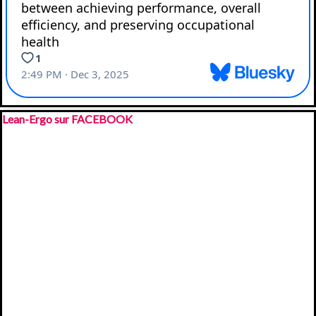
Sauter le bloc Lean-Ergo sur FACEBOOK
Lean-Ergo sur FACEBOOK