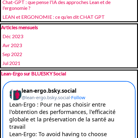
Chat-GPT : que pense l'IA des approches Lean et de
l'ergonomie ?
LEAN et ERGONOMIE : ce qu'en dit CHAT GPT
Sauter le bloc Articles mensuels
Articles mensuels
Déc 2023
Avr 2023
Sep 2022
Jul 2021
Sauter le bloc Lean-Ergo sur BLUESKY Social
Lean-Ergo sur BLUESKY Social