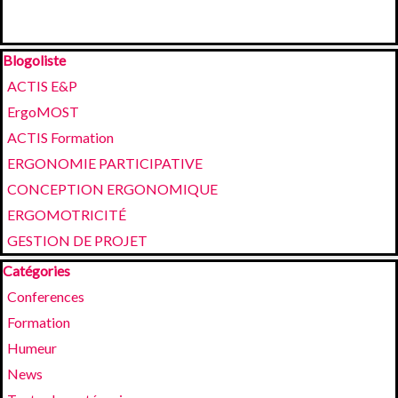
Sauter le bloc Blogoliste
Blogoliste
ACTIS E&P
ErgoMOST
ACTIS Formation
ERGONOMIE PARTICIPATIVE
CONCEPTION ERGONOMIQUE
ERGOMOTRICITÉ
GESTION DE PROJET
Sauter le bloc Catégories
Catégories
Conferences
Formation
Humeur
News