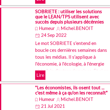
poursuive toujours et encore sur les
liens entre les conditions de travail
SOBRIETE : utiliser les solutions
que le LEAN/TPS utilisent avec
avec TOUTES les formes
succès depuis plusieurs décénnies
d'organisation du travail
Humeur
Michel.BENOIT
24 Sep 2022
Le mot SOBRIETE s'entend en
boucle ces dernières semaines dans
tous les médias. Il s'applique à
l'économie, à l'écologie, à l'énergie
et à plein d'autres domaines. Et si on
Lire
regardait du coté d'un système de
management qui s'est construit sur
"Les économistes, ils osent tout ...
la frugalité et les pénuries ...
c'est même à ça qu'on les reconnaît"
Humeur
Michel.BENOIT
21 Jul 2021