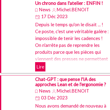
Un chrono dans l'atelier : ENFIN !
News
Michel.BENOIT
17 Déc 2023
Depuis le temps qu'on le disait ... !
Ce poste, c'est une véritable galère :
impossible de tenir les cadences !
On n'arrête pas de reprendre les
produits parce que les pièces qui
viennent des presses ne permettent
pas de les positionner correctement
Lire
sur le gabarit ... Et la qualité qui
Chat-GPT : que pense l'IA des
nous dit que les pièces sont "limite
approches Lean et de l'ergonomie ?
conformes" : nous on le voit bien
News
Michel.BENOIT
que ça ne se passe pas comme prévu
03 Déc 2023
... !
Nous avons demandé de nouveau à