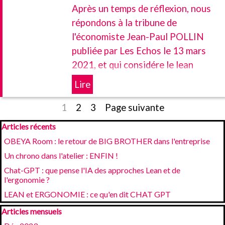
Après un temps de réflexion, nous
répondons à la tribune de
l'économiste Jean-Paul POLLIN
publiée par Les Echos le 13 mars
2021, et qui considére le lean
management comme un outil de
Lire
fragilisation des entreprises et de
l'économie
Page actuelle :
1
Aller à la page :
2
Aller à la page :
3
Page suivante
Sauter le bloc Articles récents
Articles récents
OBEYA Room : le retour de BIG BROTHER dans l'entreprise
Un chrono dans l'atelier : ENFIN !
Chat-GPT : que pense l'IA des approches Lean et de
l'ergonomie ?
LEAN et ERGONOMIE : ce qu'en dit CHAT GPT
Sauter le bloc Articles mensuels
Articles mensuels