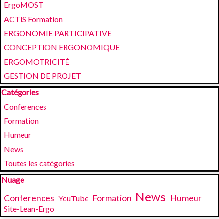
ErgoMOST
ACTIS Formation
ERGONOMIE PARTICIPATIVE
CONCEPTION ERGONOMIQUE
ERGOMOTRICITÉ
GESTION DE PROJET
Sauter le bloc Catégories
Catégories
Conferences
Formation
Humeur
News
Toutes les catégories
Sauter le bloc Nuage
Nuage
News
Conferences
Formation
Humeur
YouTube
Site-Lean-Ergo